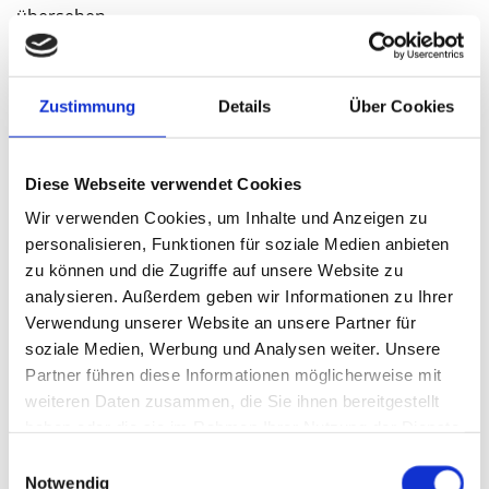
übersehen.
Lernring Hittfeld Inh. Gerlinde Granz unterstützt
Zustimmung
Details
Über Cookies
Schüler
Gerlinde Granz arbeitet in einem Team und bietet
einen ganzheitlichen Einsatz der integrativen
Diese Webseite verwendet Cookies
Lerntherapie. Das therapeutische Verständnis
Wir verwenden Cookies, um Inhalte und Anzeigen zu
garantiert das Einbeziehen unterschiedlicher
personalisieren, Funktionen für soziale Medien anbieten
Maßnahmen, die dem aktuellen Wissensstand
zu können und die Zugriffe auf unsere Website zu
entsprechen. Vor allem das Einbeziehen von
analysieren. Außerdem geben wir Informationen zu Ihrer
Kompetenzen und Stärken ist eine wichtige Grundlage,
Verwendung unserer Website an unsere Partner für
um die Motivation zum Lernen zu nutzen. Diese
soziale Medien, Werbung und Analysen weiter. Unsere
Herangehensweise hat vor allem langfristig einen
Partner führen diese Informationen möglicherweise mit
nachhaltigen Effekt und sorgt dafür, dass Schüler in
weiteren Daten zusammen, die Sie ihnen bereitgestellt
der Klasse nicht ausgegrenzt werden. Viele Kinder
haben oder die sie im Rahmen Ihrer Nutzung der Dienste
haben Schwierigkeiten beim Lesen. Oft treten eine
gesammelt haben.
Einwilligungsauswahl
schnelle Ermüdung oder Probleme beim
Notwendig